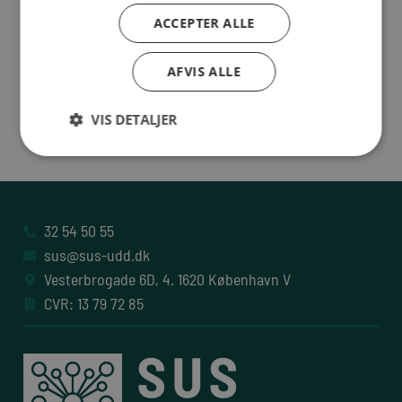
ACCEPTER ALLE
Vejledninger
AFVIS ALLE
Skuemestervejledninger
VIS DETALJER
32 54 50 55
sus@sus-udd.dk
Vesterbrogade 6D, 4. 1620 København V
CVR: 13 79 72 85