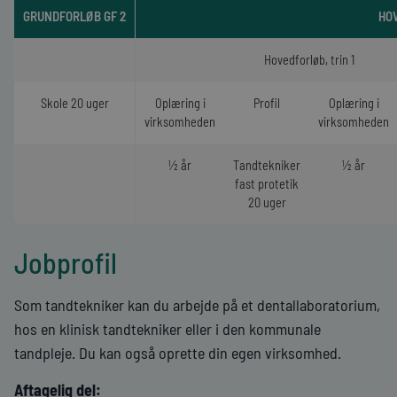
GRUNDFORLØB GF 2
HO
Hovedforløb, trin 1
Skole 20 uger
Oplæring i
Profil
Oplæring i
virksomheden
virksomheden
½ år
Tandtekniker
½ år
fast protetik
20 uger
Jobprofil
Som tandtekniker kan du arbejde på et dentallaboratorium,
hos en klinisk tandtekniker eller i den kommunale
tandpleje. Du kan også oprette din egen virksomhed.
Aftagelig del: