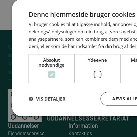
Denne hjemmeside bruger cookies
Vi bruger cookies til at tilpasse indhold, annoncer og
deler også oplysninger om din brug af vores webs
analysepartnere, som kan kombinere dem med andr
dem, eller som de har indsamlet fra din brug af der
32 54 50 55
sus@sus-udd.dk
Absolut
Ydeevne
Må
Vesterbrogade 6D, 4. 1620 København V
nødvendige
CVR: 13 79 72 85
VIS DETALJER
AFVIS ALL
Uddannelser
Information
Ejendomsservice
Kontakt os