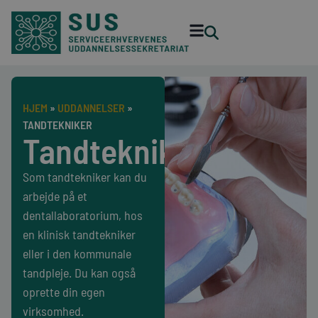
HJEM
»
UDDANNELSER
»
TANDTEKNIKER
Tandtekniker
Som tandtekniker kan du
arbejde på et
dentallaboratorium, hos
en klinisk tandtekniker
eller i den kommunale
tandpleje. Du kan også
oprette din egen
virksomhed.