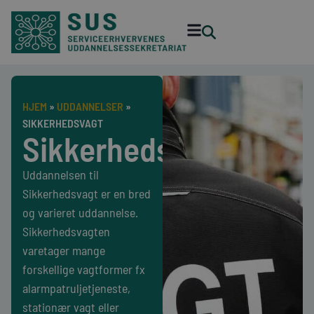
HJEM
»
UDDANNELSER
»
SIKKERHEDSVAGT
Sikkerhedsvagt
Uddannelsen til
Sikkerhedsvagt er en bred
og varieret uddannelse.
Sikkerhedsvagten
varetager mange
forskellige vagtformer fx
alarmpatruljetjeneste,
stationær vagt eller