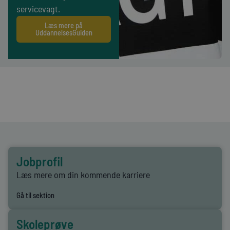
servicevagt.
Læs mere på
UddannelsesGuiden
annelsens
old (EUD)
Jobprofil
Læs mere om din kommende karriere
Gå til sektion
Skoleprøve