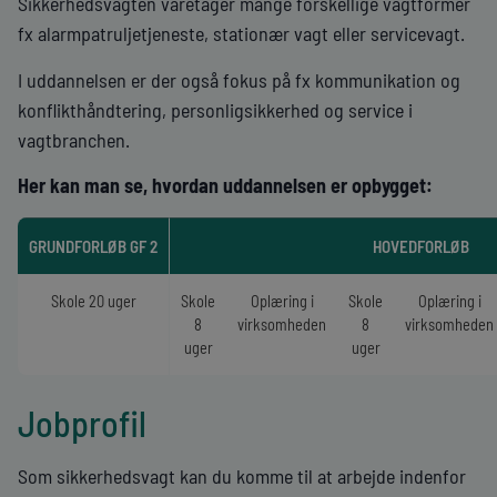
Sikkerhedsvagten varetager mange forskellige vagtformer
fx alarmpatruljetjeneste, stationær vagt eller servicevagt.
I uddannelsen er der også fokus på fx kommunikation og
konflikthåndtering, personligsikkerhed og service i
vagtbranchen.
Her kan man se, hvordan uddannelsen er opbygget:
GRUNDFORLØB GF 2
HOVEDFORLØB
Skole 20 uger
Skole
Oplæring i
Skole
Oplæring i
8
virksomheden
8
virksomheden
uger
uger
Jobprofil
Som sikkerhedsvagt kan du komme til at arbejde indenfor