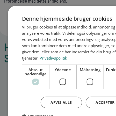
i forbindelse med dette er skolens.
Denne hjemmeside bruger cookies
Vi bruger cookies til at tilpasse indhold, annoncer og t
analysere vores trafik. Vi deler også oplysninger om 
vores websted med vores annoncerings- og analysep
Hvilke skoler udbyder
som kan kombinere dem med andre oplysninger, so
givet dem, eller som de har indsamlet fra din brug a
Sikkerhedsvagt?
tjenester.
Privatlivspolitik
Absolut
Ydeevne
Målretning
Funkt
nødvendige
AFVIS ALLE
ACCEPTER 