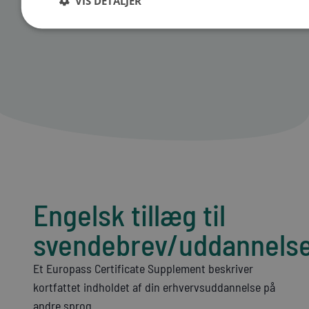
VIS DETALJER
Engelsk tillæg til
svendebrev/uddannelse
Et Europass Certificate Supplement beskriver
kortfattet indholdet af din erhvervsuddannelse på
andre sprog.