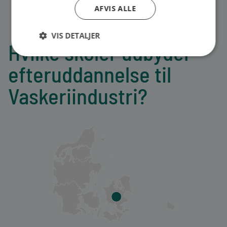
AFVIS ALLE
VIS DETALJER
Hvilke skoler udbyder
efteruddannelse til
Vaskeriindustri?