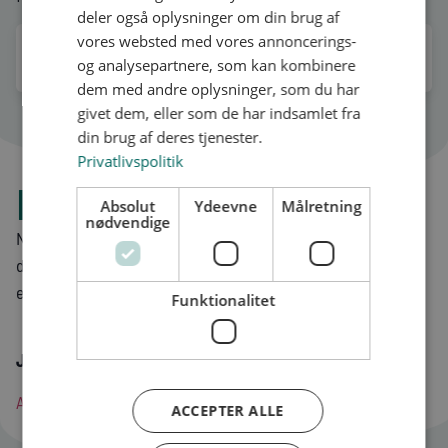
deler også oplysninger om din brug af
vores websted med vores annoncerings-
FÆLLES KOMPETENCEBESKRIVELSE OG
og analysepartnere, som kan kombinere
VOKSENUDDANNELSE.DK
dem med andre oplysninger, som du har
givet dem, eller som de har indsamlet fra
din brug af deres tjenester.
Privatlivspolitik
Profilfoldere
Absolut
Ydeevne
Målretning
nødvendige
Nedenfor finder du en pjece, med information om kurser,
der er kan være nyttige, hvis du ønsker at gennemføre
efteruddannelse inden for vaskeribranchen.
Funktionalitet
Jobområder – uddannelsestilbud
AMU kurser, inden for vaskeribranchen
ACCEPTER ALLE