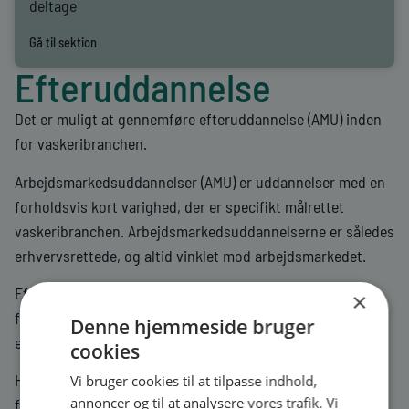
deltage
Gå til sektion
Efteruddannelse
Det er muligt at gennemføre efteruddannelse (AMU) inden
for vaskeribranchen.
Arbejdsmarkedsuddannelser (AMU) er uddannelser med en
forholdsvis kort varighed, der er specifikt målrettet
vaskeribranchen. Arbejdsmarkedsuddannelserne er således
erhvervsrettede, og altid vinklet mod arbejdsmarkedet.
Efteruddannelse (AMU) for vaskeribranchen findes i den
×
fælles kompetencebeskrivelse (FKB), der bl.a. indeholder
Denne hjemmeside bruger
en beskrivelse af branchen.
cookies
Her er også en liste over hvilke kurser, der er tilknyttet
Vi bruger cookies til at tilpasse indhold,
annoncer og til at analysere vores trafik. Vi
fagområdet.