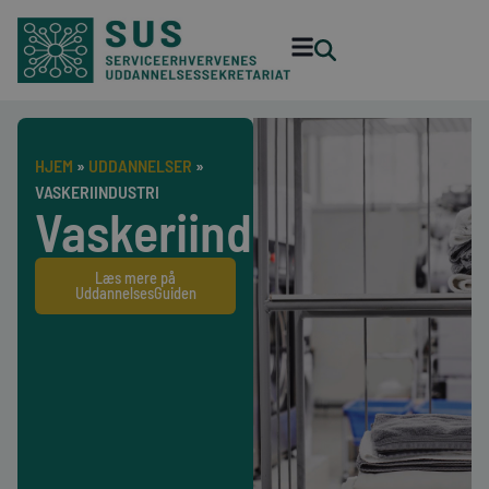
HJEM
»
UDDANNELSER
»
VASKERIINDUSTRI
Vaskeriindustri
Læs mere på
UddannelsesGuiden