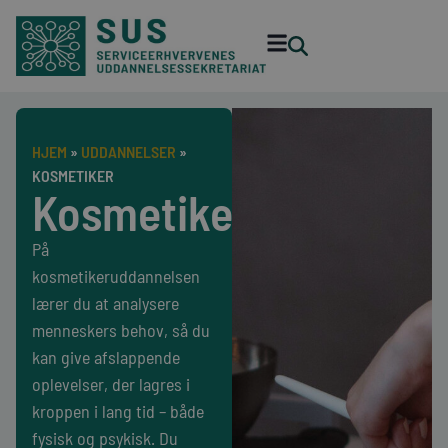
HJEM
»
UDDANNELSER
»
KOSMETIKER
Kosmetiker
På
kosmetikeruddannelsen
lærer du at analysere
menneskers behov, så du
kan give afslappende
oplevelser, der lagres i
kroppen i lang tid – både
fysisk og psykisk. Du