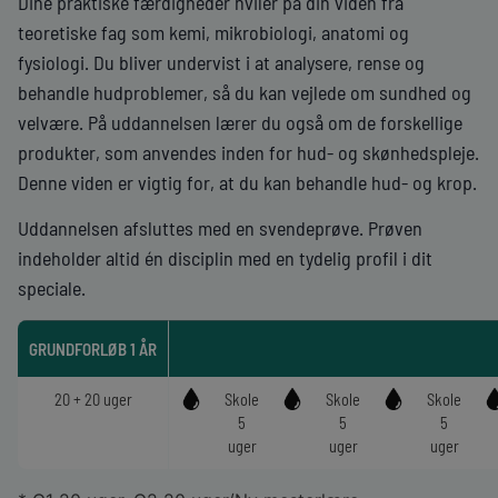
Dine praktiske færdigheder hviler på din viden fra
teoretiske fag som kemi, mikrobiologi, anatomi og
fysiologi. Du bliver undervist i at analysere, rense og
behandle hudproblemer, så du kan vejlede om sundhed og
velvære. På uddannelsen lærer du også om de forskellige
produkter, som anvendes inden for hud- og skønhedspleje.
Denne viden er vigtig for, at du kan behandle hud- og krop.
Uddannelsen afsluttes med en svendeprøve. Prøven
indeholder altid én disciplin med en tydelig profil i dit
speciale.
GRUNDFORLØB 1 ÅR
20 + 20 uger
Skole
Skole
Skole
5
5
5
uger
uger
uger