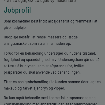
* G1 20 uger, G2 20 uger/Ny mesterlære
Jobprofil
Som kosmetiker består dit arbejde først og fremmest i at
give hudpleje.
Hudpleje består i at rense, massere og lægge
ansigtsmasker, som strammer huden op.
Forud for en behandling undersøger du hudens tilstand,
fugtighed og spændstighed m.v. Undersøgelsen går ud på
at fastslå hudtypen, som er afgørende for, hvilke
præparater du skal anvende ved behandlingen.
Efter en ansigtsbehandling får kunden somme tider lagt en
makeup og farvet øjenbryn og vipper.
Du kan også behandle med kosmetisk kropsmassage og
kropsbehandling med apparatur, der løser hudproblemer