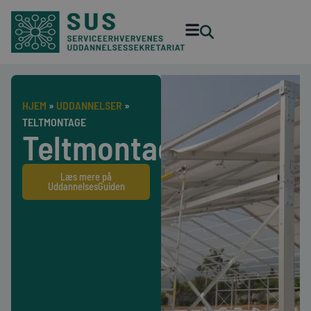
HJEM
»
UDDANNELSER
»
TELTMONTAGE
Teltmontage
Læs mere på
UddannelsesGuiden