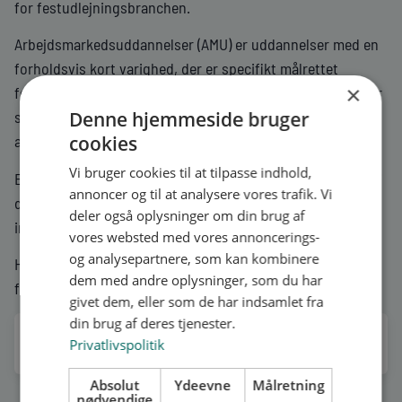
for festudlejningsbranchen.
Arbejdsmarkedsuddannelser (AMU) er uddannelser med en
forholdsvis kort varighed, der er specifikt målrettet
×
festudlejningsbranchen. Arbejdsmarkedsuddannelserne er
Denne hjemmeside bruger
således erhvervsrettede, og altid vinklet mod
cookies
arbejdsmarkedet.
Vi bruger cookies til at tilpasse indhold,
Efteruddannelse (AMU) for festudlejningsbranchen findes i
annoncer og til at analysere vores trafik. Vi
den fælles kompetencebeskrivelse (FKB), der bl.a.
deler også oplysninger om din brug af
indeholder en beskrivelse af branchen.
vores websted med vores annoncerings-
og analysepartnere, som kan kombinere
Her er også en liste over hvilke kurser, der er tilknyttet
dem med andre oplysninger, som du har
fagområdet.
givet dem, eller som de har indsamlet fra
din brug af deres tjenester.
FÆLLES KOMPETENCEBESKRIVELSE OG
Privatlivspolitik
VOKSENUDDANNELSE.DK
Absolut
Ydeevne
Målretning
nødvendige