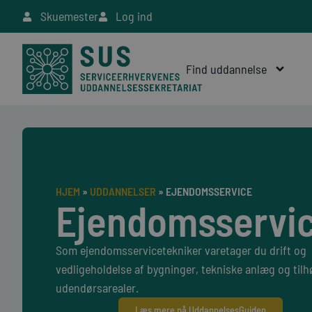
Skuemester
Log ind
Find uddannelse
HJEM
»
UDDANNELSER
»
EJENDOMSSERVICE
Ejendomsservi
Som ejendomsservicetekniker varetager du drift og
vedligeholdelse af bygninger, tekniske anlæg og til
udendørsarealer.
Læs mere på UddannelsesGuiden