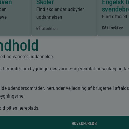
øven
Skoler
Engelsk ti
svendebr
den
Find skoler der udbyder
Find officielt
røve
uddannelsen
Gå til sektion
Gå til sektion
ndhold
ed og varieret uddannelse.
r, herunder om bygningernes varme- og ventilationsanlæg og lær
olde udendørsområder, herunder vejledning af brugerne i affald
 bygningerne.
ld på en læreplads.
HOVEDFORLØB