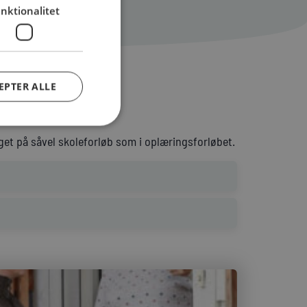
nktionalitet
EPTER ALLE
get på såvel skoleforløb som i oplæringsforløbet.