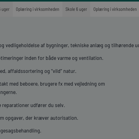
6 uger
Oplæring i virksomheden
Skole 6 uger
Oplæring i virksomheden
g vedligeholdelse af bygninger, tekniske anlæg og tilhørende u
optimeringer inden for både varme og ventilation.
, affaldssortering og ”vild” natur.
takt med beboere, brugere fx med vejledning om
ingerne.
 reparationer udfører du selv.
m opgaver, der kræver autorisation.
ggesagsbehandling.