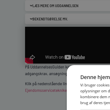
LÆS MERE OM UDDANNELSEN
BEKENDTGØRELSE MV.
På UddannelsesGuiden kan du finde mange oplysn
adgangskrav, ansøgning og optagelse og om hvor
Denne hjem
Klik på nedenstående link for at læse mere:
Vi bruger cookies 
Ejendomsservicetekniker | UddannelsesGuiden (u
oplysninger om d
kombinere dem me
brug af deres tje