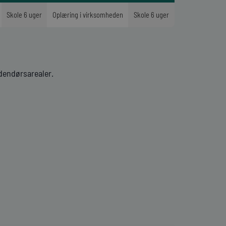
Skole 6 uger
Oplæring i virksomheden
Skole 6 uger
dendørsarealer.