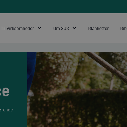
Til virksomheder
Om SUS
Blanketter
Bib
ce
hørende