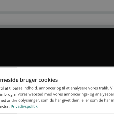
inger om uddannelsen. Ud over informationer om selve uddannel
 du finder en læreplads samt meget andet.
meside bruger cookies
til at tilpasse indhold, annoncer og til at analysere vores trafik. V
g.dk)
in brug af vores websted med vores annoncerings- og analysepa
d andre oplysninger, som du har givet dem, eller som de har in
nester.
Privatlivspolitik