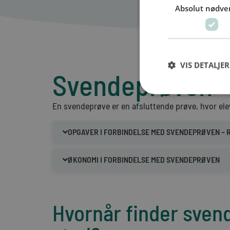
Absolut nødve
VIS DETALJER
Svendeprøven
En svendeprøve er en afsluttende prøve, hvor ele
OPGAVER I FORBINDELSE MED SVENDEPRØVEN –
ØKONOMI I FORBINDELSE MED SVENDEPRØVEN
Hvornår finder sven