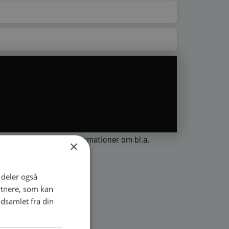
sen, kan du finde informationer om bl.a.
×
i deler også
rtnere, som kan
dsamlet fra din