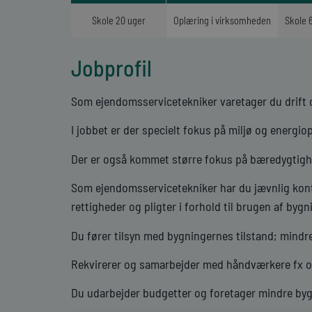
Skole 20 uger
Oplæring i virksomheden
Skole 
Jobprofil
Som ejendomsservicetekniker varetager du drift o
I jobbet er der specielt fokus på miljø og energi
Der er også kommet større fokus på bæredygtighed
Som ejendomsservicetekniker har du jævnlig kon
rettigheder og pligter i forhold til brugen af bygn
Du fører tilsyn med bygningernes tilstand; mindre
Rekvirerer og samarbejder med håndværkere fx o
Du udarbejder budgetter og foretager mindre by