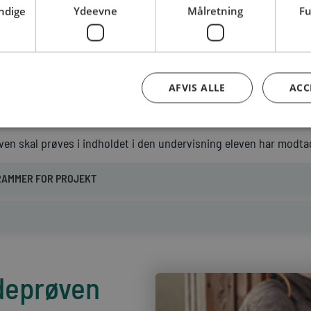
ndige
Ydeevne
Målretning
Fu
AFVIS ALLE
ACC
ven skal prøves i indholdet i den undervisning eleven har modta
 RAMMER FOR PROJEKT
deprøven