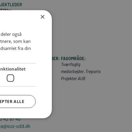
JEKTLEDER
 Kähler
×
5 86 80 99
0 90 58 47
k@sus-udd.dk
i deler også
rtnere, som kan
dsamlet fra din
AMU-UDDANNELSER:
FAGOMRÅDE:
Tværfaglig
nktionalitet
medarbejder, Treparts
Projekter AUB
ANNELSESKONSULENT
EPTER ALLE
a Bagge
5 86 80 97
0 42 97 40
ba@sus-udd.dk