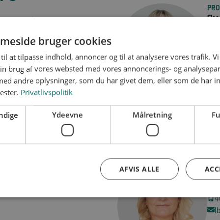
PRO
Else
3
meside bruger cookies
3
e
til at tilpasse indhold, annoncer og til at analysere vores trafik. V
in brug af vores websted med vores annoncerings- og analysepa
d andre oplysninger, som du har givet dem, eller som de har in
nester.
Privatlivspolitik
NNELSER:
FAGOMRÅDE:
ERHVERVSUDDANNE
SUPPORT:
LSER:
ndige
Ydeevne
Målretning
Fu
UDD
AFVIS ALLE
ACC
Len
3
4
l