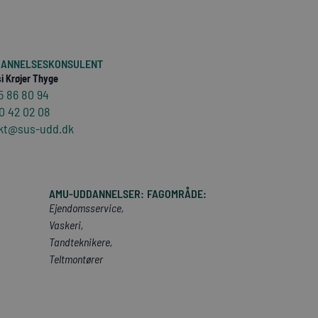
ANNELSESKONSULENT
i Krøjer Thyge
5 86 80 94
0 42 02 08
kt@sus-udd.dk
AMU-UDDANNELSER:
FAGOMRÅDE:
Ejendomsservice,
Vaskeri,
Tandteknikere,
Teltmontører