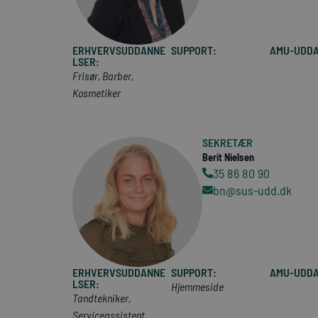
ERHVERVSUDDANNE
SUPPORT:
AMU-UDDA
LSER:
Frisør, Barber,
Kosmetiker
SEKRETÆR
Berit Nielsen
35 86 80 90
bn@sus-udd.dk
ERHVERVSUDDANNE
SUPPORT:
AMU-UDDA
LSER:
Hjemmeside
Tandtekniker,
Serviceassistent,