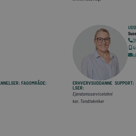
UDD
Suss
3
4
s
NNELSER:
FAGOMRÅDE:
ERHVERVSUDDANNE
SUPPORT:
LSER:
Ejendomsservicetekni
ker, Tandtekniker