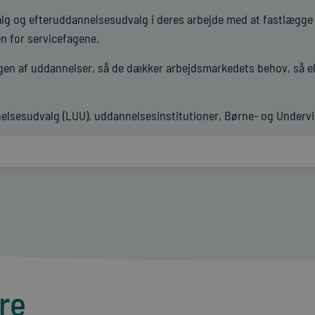
alg og efteruddannelsesudvalg i deres arbejde med at fastlægge 
n for servicefagene.
gen af uddannelser, så de dækker arbejdsmarkedets behov, så ele
sesudvalg (LUU), uddannelsesinstitutioner, Børne- og Undervis
re