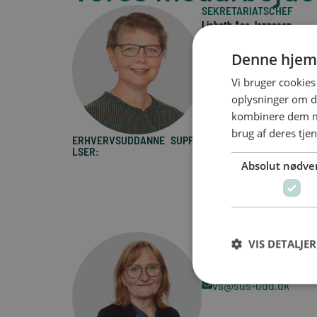
SEKRETARIATSCHEF
Lisbeth Aae Jeppesen
35 86 80 95
Denne hjem
40 42 68 40
lj@sus-udd.dk
Vi bruger cookies 
oplysninger om d
kombinere dem me
brug af deres tje
ERHVERVSUDDANNE
SUPPORT:
AMU-UDDA
LSER:
Absolut nødve
SEKRETÆR
VIS DETALJER
Vibeke Sau
35 86 80 93
vs@sus-udd.dk