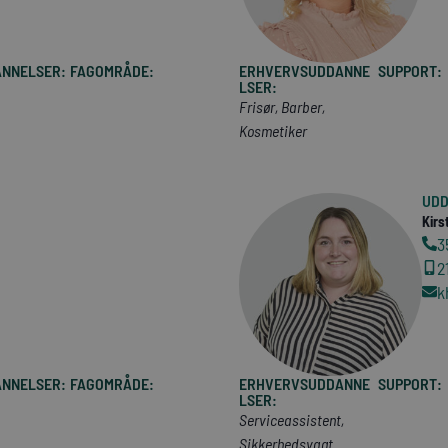
NNELSER:
FAGOMRÅDE:
ERHVERVSUDDANNE
SUPPORT:
LSER:
Frisør, Barber,
Kosmetiker
UDD
Kirs
3
2
k
NNELSER:
FAGOMRÅDE:
ERHVERVSUDDANNE
SUPPORT:
LSER:
Serviceassistent,
Sikkerhedsvagt