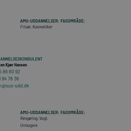
AMU-UDDANNELSER:
FAGOMRÅDE:
Frisør, Kosmetiker
ANNELSESKONSULENT
ten Kjær Hansen
5 86 80 92
1 94 78 36
h@sus-udd.dk
AMU-UDDANNELSER:
FAGOMRÅDE:
Rengøring, Vagt,
Urmagere