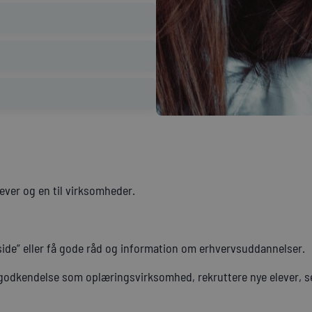
lever og en til virksomheder.
 side” eller få gode råd og information om erhvervsuddannelser.
odkendelse som oplæringsvirksomhed, rekruttere nye elever, s