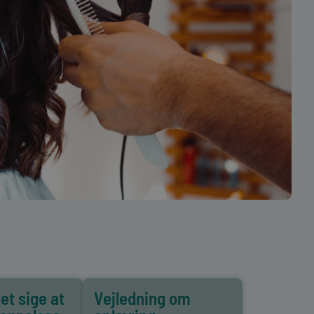
et sige at
Vejledning om