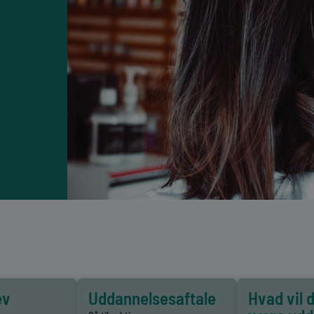
ev
Uddannelsesaftale
Hvad vil d