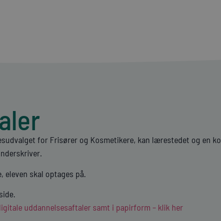
aler
esudvalget for Frisører og Kosmetikere, kan lærestedet og en k
underskriver.
e, eleven skal optages på.
side.
digitale uddannelsesaftaler samt i papirform – klik her