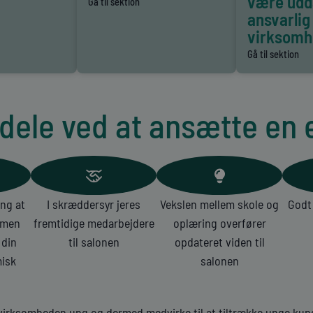
være udd
Gå til sektion
ansvarlig 
virksomh
Gå til sektion
dele ved at ansætte en 
ing at
I skræddersyr jeres
Vekslen mellem skole og
Godt
 men
fremtidige medarbejdere
oplæring overfører
 din
til salonen
opdateret viden til
isk
salonen
e virksomheden ung og dermed medvirke til at tiltrække unge kun