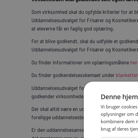
Som virksomhed skal du opfylde kriterier for at b
Uddannelsesudvalget for Frisører og Kosmetikere h
at eleverne får en faglig god oplæring.
For at blive godkendt, skal du udfylde et godken
Uddannelsesudvalget for Frisører og Kosmetiker
Du finder informationer om oplæringsmålene
her
Du finder godkendelsesskemaet under
blanketter
Uddannelsesudvalget for Frisører og Kosmetiker
Denne hjem
godkender virksomheden som lærested, hvis kriter
Vi bruger cookies 
Der skal altid være en uddannelsesansvarlig til e
oplysninger om d
foreligge uddannelsesbevis på og som i sidste en
kombinere dem me
brug af deres tje
Er den uddannelsesansvarlige IKKE mesteren og d