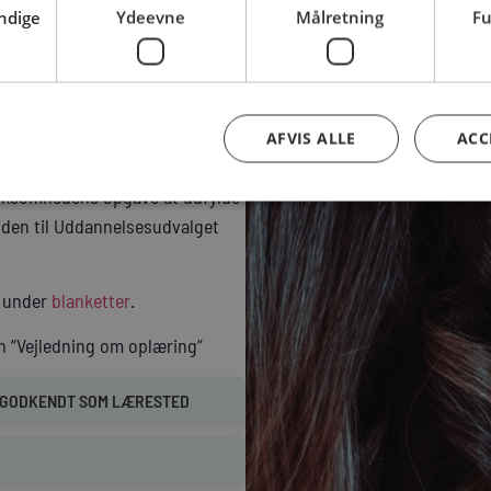
y uddannelsesansvarlig med det
ndige
Ydeevne
Målretning
Fu
på den nye
sansvarlig.
AFVIS ALLE
ACC
virksomhedens opgave at udfylde
 den til Uddannelsesudvalget
g under
blanketter
.
n “Vejledning om oplæring”
E GODKENDT SOM LÆRESTED