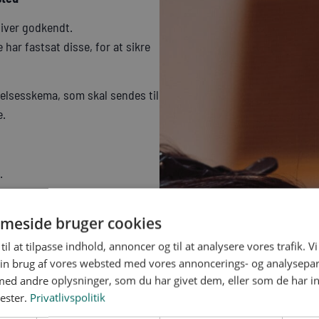
liver godkendt.
ar fastsat disse, for at sikre
delsesskema, som skal sendes til
e.
.
e vurderer ansøgningen og
meside bruger cookies
ierne er opfyldt.
til at tilpasse indhold, annoncer og til at analysere vores trafik. V
leven og som er den, der skal
in brug af vores websted med vores annoncerings- og analysepa
de gives godkendelse ud fra.
d andre oplysninger, som du har givet dem, eller som de har in
nester.
Privatlivspolitik
en ansatte forlader salonen, er