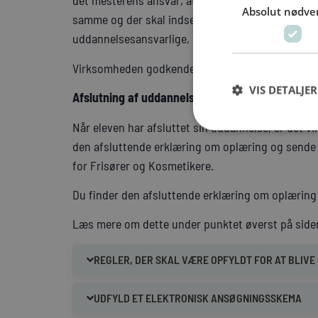
det mesterens ansvar, at der skal ansættes en n
Absolut nødve
samme og der skal indsendes uddannelsesbevis 
uddannelsesansvarlige, som skal godkendes.
Virksomheden godkendes til 1 elev pr. uddannelse
VIS DETALJER
Afslutning af uddannelsen
Når eleven har afsluttet sin uddannelse, er det 
den afsluttende erklæring om oplæring og sende
for Frisører og Kosmetikere.
Du finder den afsluttende erklæring om oplærin
Læs mere om dette under punktet øverst på side
REGLER, DER SKAL VÆRE OPFYLDT FOR AT BLIV
UDFYLD ET ELEKTRONISK ANSØGNINGSSKEMA