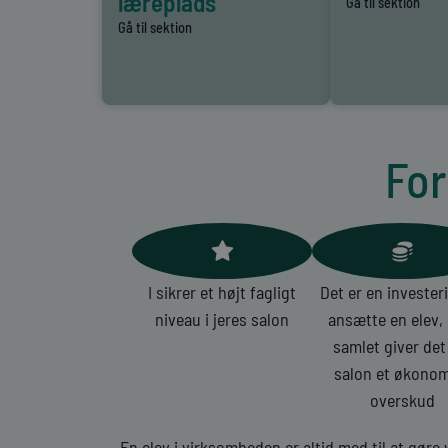
læreplads
Gå til sektion
Gå til sektion
For
I sikrer et højt fagligt
Det er en invester
niveau i jeres salon
ansætte en elev,
samlet giver det
salon et økonom
overskud
En elev i virksomheden er altid med til at gør