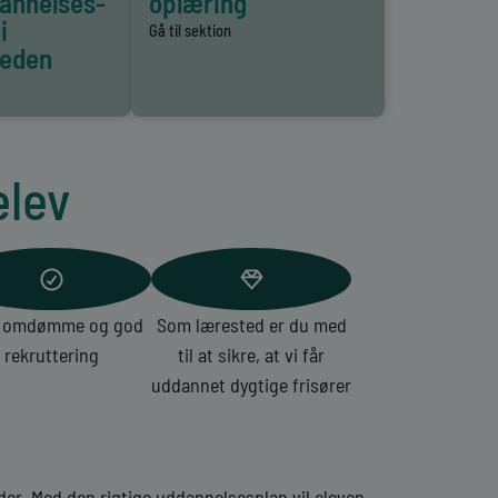
annelses-
oplæring
i
Gå til sektion
eden
elev
 omdømme og god
Som lærested er du med
rekruttering
til at sikre, at vi får
uddannet dygtige frisører
der. Med den rigtige uddannelsesplan vil eleven