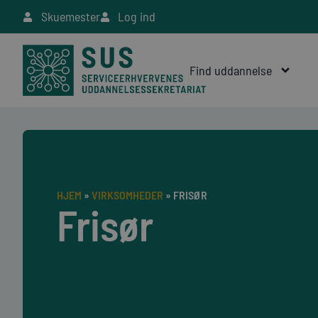
Skuemester
Log ind
Find uddannelse
HJEM
»
VIRKSOMHEDER
»
FRISØR
Frisør