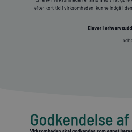
efter kort tid i virksomheden, kunne indgå i den
Elever i erhvervsud
Indho
Godkendelse af
Virksomheden skal godkendes som egnet lære