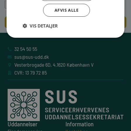
AFVIS ALLE
SEND
VIS DETALJER
32 54 50 55
sus@sus-udd.dk
Vesterbrogade 6D, 4.1620 København V
CVR: 13 79 72 85
Uddannelser
Information