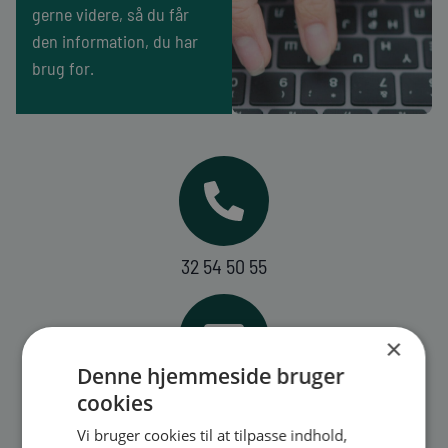
gerne videre, så du får
den information, du har
brug for.
32 54 50 55
×
Denne hjemmeside bruger
cookies
sus@sus-udd.dk
Vi bruger cookies til at tilpasse indhold,