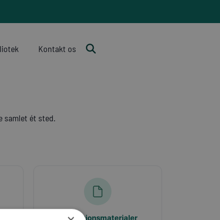
liotek
Kontakt os
 samlet ét sted.
×
Inspirationsmaterialer