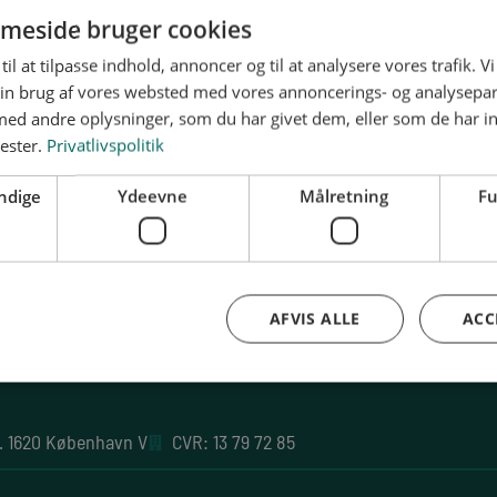
meside bruger cookies
erialer for udvalgsmedlemmer
Materialer fra faglærerkonfer
LOGIN →
til at tilpasse indhold, annoncer og til at analysere vores trafik. V
in brug af vores websted med vores annoncerings- og analysepa
d andre oplysninger, som du har givet dem, eller som de har in
nester.
Privatlivspolitik
ndige
Ydeevne
Målretning
Fu
Vejledninger
Skuemestervejledninger
AFVIS ALLE
ACC
. 1620 København V
CVR: 13 79 72 85