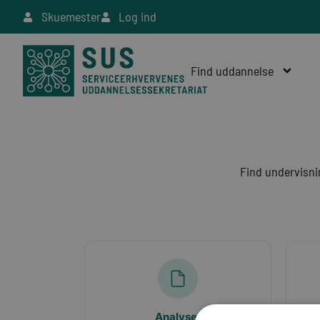
Skuemester
Log ind
Find uddannelse
Find undervisni
Analyser