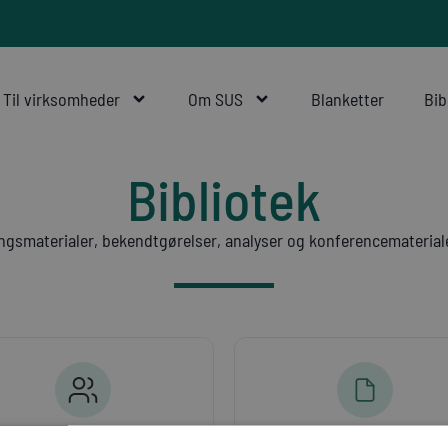
Til virksomheder
Om SUS
Blanketter
Bib
Bibliotek
ngsmaterialer, bekendtgørelser, analyser og konferencemateriale
Udvalgsmateriale
Konferencematerialer