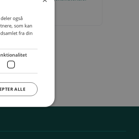
encer
i deler også
rtnere, som kan
dsamlet fra din
nktionalitet
EPTER ALLE