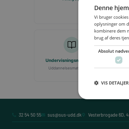
Denne hjem
Mat
Vi bruger cookies 
oplysninger om d
kombinere dem me
brug af deres tje
Absolut nødve
Undervisningsmaterialer
Uddannelsesmaterialer.dk
VIS DETALJER
32 54 50 55
sus@sus-udd.dk
Vesterbrogade 6D, 4