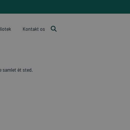
liotek
Kontakt os
 samlet ét sted.