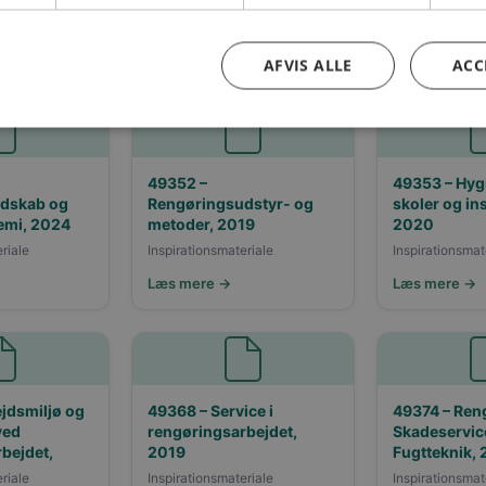
riale
Inspirationsmateriale
Inspirationsmat
Læs mere →
Læs mere →
AFVIS ALLE
ACC
49352 –
49353 – Hyg
ndskab og
Rengøringsudstyr- og
skoler og ins
emi, 2024
metoder, 2019
2020
riale
Inspirationsmateriale
Inspirationsmat
Læs mere →
Læs mere →
jdsmiljø og
49368 – Service i
49374 – Ren
ved
rengøringsarbejdet,
Skadeservic
bejdet,
2019
Fugtteknik,
riale
Inspirationsmateriale
Inspirationsmat