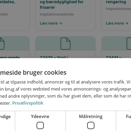
ståelse,
og bæredygtighed for
rengøring
frisører
Inspiratioinsma
riale
Inspirationsmateriale
Læs mere →
Læs mere →
tens møde
23435 – Vagt i
23441 –
 udfordrede
højsikkerhedsområder,
Konflikthånd
2025
vagter 2025
meside bruger cookies
riale
Inspirationsmateriale
Inspirationsmat
til at tilpasse indhold, annoncer og til at analysere vores trafik. V
Læs mere →
Læs mere →
in brug af vores websted med vores annoncerings- og analysepa
d andre oplysninger, som du har givet dem, eller som de har in
nester.
Privatlivspolitik
ndige
Ydeevne
Målretning
Fu
tti –
49285 – Ergonomi ved
49326 – Dag
17
vinduespudsning, 2024
erhvervsren