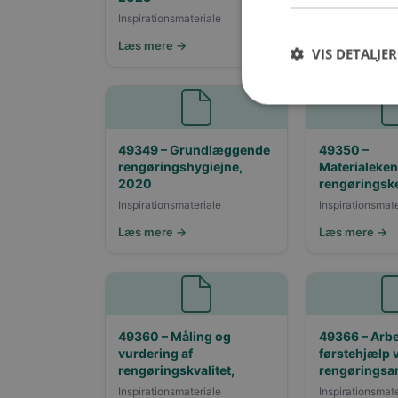
Inspirationsmate
Inspirationsmateriale
Læs mere →
Læs mere →
VIS DETALJER
49349 – Grundlæggende
49350 –
rengøringshygiejne,
Materialeke
2020
rengøringsk
Inspirationsmateriale
Inspirationsmate
Læs mere →
Læs mere →
49360 – Måling og
49366 – Arbe
vurdering af
førstehjælp 
rengøringskvalitet,
rengøringsar
Inspirationsmateriale
Inspirationsmate