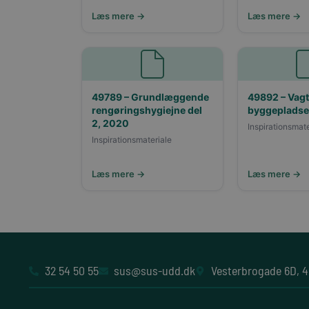
Læs mere →
Læs mere →
49789 – Grundlæggende
49892 – Vagt
rengøringshygiejne del
byggeplads
2, 2020
Inspirationsmate
Inspirationsmateriale
Læs mere →
Læs mere →
32 54 50 55
sus@sus-udd.dk
Vesterbrogade 6D, 4