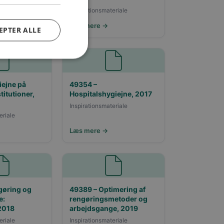
eriale
Inspirationsmateriale
Læs mere →
EPTER ALLE
iejne på
49354 –
titutioner,
Hospitalshygiejne, 2017
Inspirationsmateriale
eriale
Læs mere →
gøring og
49389 – Optimering af
e:
rengøringsmetoder og
 2018
arbejdsgange, 2019
eriale
Inspirationsmateriale