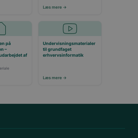
Læs mere →
ten på
Undervisningsmaterialer
n –
til grundfaget
udarbejdet af
erhvervsinformatik
eriale
Læs mere →