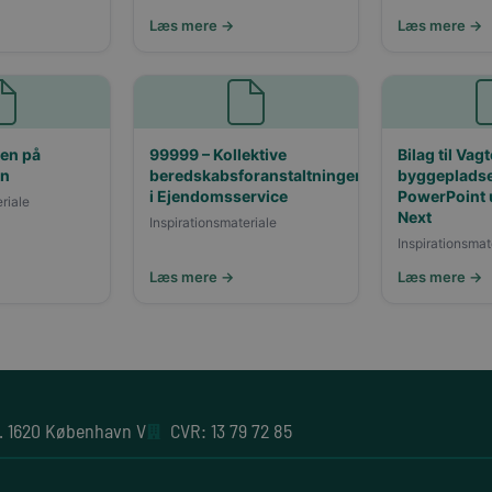
Læs mere →
Læs mere →
en på
99999 – Kollektive
Bilag til Vag
en
beredskabsforanstaltninger
byggepladse
i Ejendomsservice
PowerPoint 
riale
Next
Inspirationsmateriale
Inspirationsmat
Læs mere →
Læs mere →
. 1620 København V
CVR: 13 79 72 85