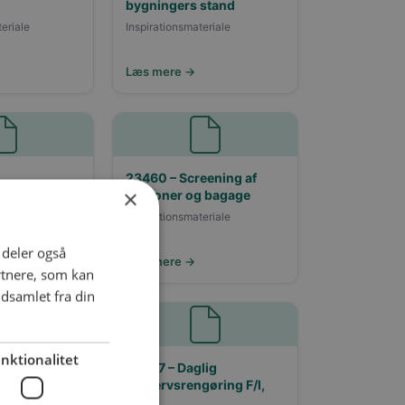
bygningers stand
teriale
Inspirationsmateriale
Læs mere →
23460 – Screening af
×
tering for
personer og bagage
Inspirationsmateriale
eriale
i deler også
Læs mere →
rtnere, som kan
dsamlet fra din
nktionalitet
lig
49347 – Daglig
gøring, 2012
erhvervsrengøring F/I,
2019