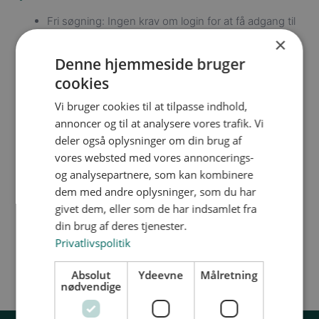
Fri søgning: Ingen krav om login for at få adgang til
materialerne.
×
Alt-i-ét: Samler alle materialetyper og
Denne hjemmeside bruger
kvalitetssikrede kilder på én adresse.
cookies
Inspiration: AI-assistent foreslår tværfaglige
Vi bruger cookies til at tilpasse indhold,
muligheder og lignende materialer.
annoncer og til at analysere vores trafik. Vi
Materialer kan vises direkte på platformen
deler også oplysninger om din brug af
Materialer kan downloades enkeltvis eller samlet
vores websted med vores annoncerings-
Kurser og materialer er koblet sammen, så du
og analysepartnere, som kan kombinere
hurtigt ser, hvad der hører til hvad
dem med andre oplysninger, som du har
givet dem, eller som de har indsamlet fra
Oplev den nye side her
din brug af deres tjenester.
Privatlivspolitik
Absolut
Ydeevne
Målretning
nødvendige