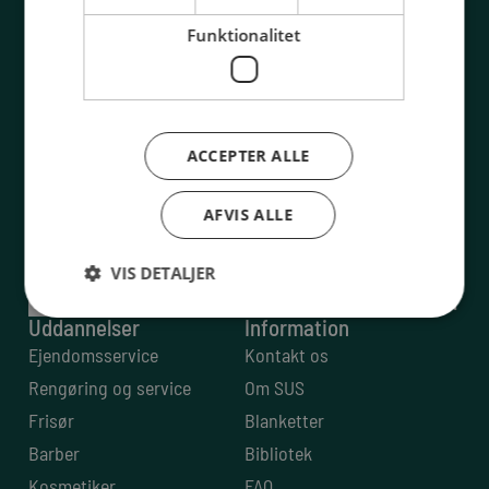
Funktionalitet
32 54 50 55
sus@sus-udd.dk
Vesterbrogade 6D, 4. 1620 København V
CVR: 13 79 72 85
ACCEPTER ALLE
AFVIS ALLE
VIS DETALJER
Uddannelser
Information
Ejendomsservice
Kontakt os
Rengøring og service
Om SUS
Frisør
Blanketter
Barber
Bibliotek
Kosmetiker
FAQ