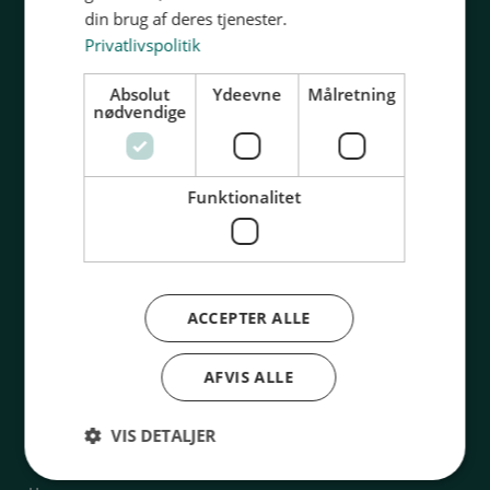
din brug af deres tjenester.
Privatlivspolitik
Absolut
Ydeevne
Målretning
nødvendige
Uddannelser
Information
Ejendomsservice
Kontakt os
Funktionalitet
Rengøring og service
Om SUS
Frisør
Blanketter
Barber
Bibliotek
ACCEPTER ALLE
Kosmetiker
FAQ
Sikkerhedsvagt
AFVIS ALLE
Tandtekniker
Vaskeriindustri
VIS DETALJER
Teltmontage