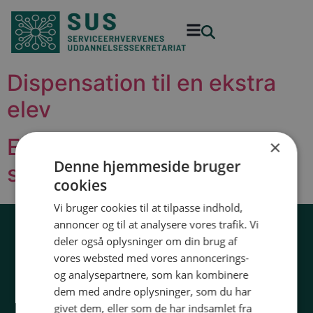
Dispensation til en ekstra
elev
Elevarbejde under
×
Denne hjemmeside bruger
skoleophold
cookies
Vi bruger cookies til at tilpasse indhold,
annoncer og til at analysere vores trafik. Vi
deler også oplysninger om din brug af
32 54 50 55
vores websted med vores annoncerings-
sus@sus-udd.dk
og analysepartnere, som kan kombinere
Vesterbrogade 6D, 4. 1620 København V
dem med andre oplysninger, som du har
CVR: 13 79 72 85
givet dem, eller som de har indsamlet fra