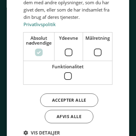
sus@sus-udd.dk
dem med andre oplysninger, som du har
Vesterbrogade 6D, 4. 1620 København V
givet dem, eller som de har indsamlet fra
din brug af deres tjenester.
CVR: 13 79 72 85
Privatlivspolitik
Absolut
Ydeevne
Målretning
nødvendige
Funktionalitet
Uddannelser
Information
Ejendomsservice
Kontakt os
Rengøring og service
Om SUS
Frisør
Blanketter
ACCEPTER ALLE
Barber
Bibliotek
Kosmetiker
FAQ
AFVIS ALLE
Sikkerhedsvagt
VIS DETALJER
Tandtekniker