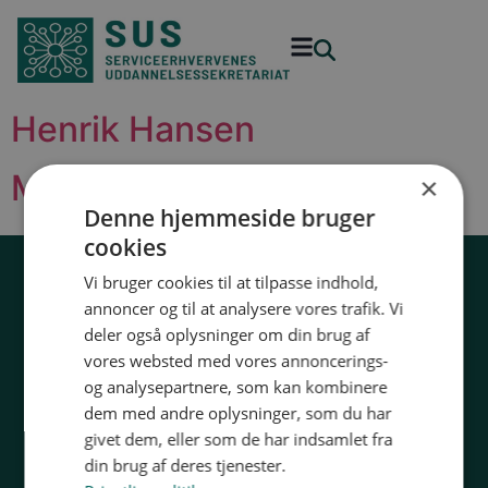
Henrik Hansen
Morten Eriksen
×
Denne hjemmeside bruger
cookies
Vi bruger cookies til at tilpasse indhold,
32 54 50 55
annoncer og til at analysere vores trafik. Vi
sus@sus-udd.dk
deler også oplysninger om din brug af
Vesterbrogade 6D, 4. 1620 København V
vores websted med vores annoncerings-
CVR: 13 79 72 85
og analysepartnere, som kan kombinere
dem med andre oplysninger, som du har
givet dem, eller som de har indsamlet fra
din brug af deres tjenester.