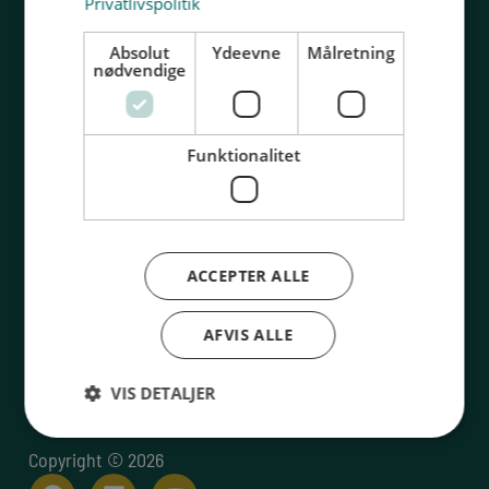
Privatlivspolitik
Absolut
Ydeevne
Målretning
nødvendige
Uddannelser
Information
Ejendomsservice
Kontakt os
Rengøring og service
Om SUS
Funktionalitet
Frisør
Blanketter
Barber
Bibliotek
Kosmetiker
FAQ
ACCEPTER ALLE
Sikkerhedsvagt
Tandtekniker
AFVIS ALLE
Vaskeriindustri
Teltmontage
VIS DETALJER
Urmager
Copyright © 2026