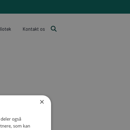
liotek
Kontakt os
×
i deler også
rtnere, som kan