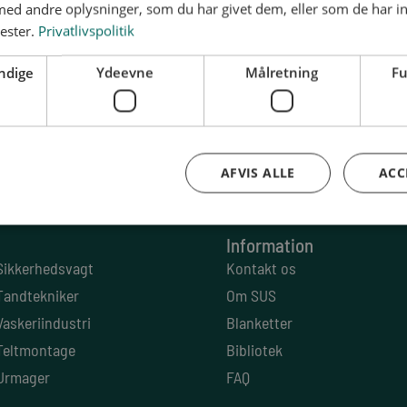
d andre oplysninger, som du har givet dem, eller som de har in
nester.
Privatlivspolitik
ndige
Ydeevne
Målretning
Fu
AFVIS ALLE
ACC
. 1620 København V
CVR: 13 79 72 85
Information
Sikkerhedsvagt
Kontakt os
Tandtekniker
Om SUS
Vaskeriindustri
Blanketter
Teltmontage
Bibliotek
Urmager
FAQ