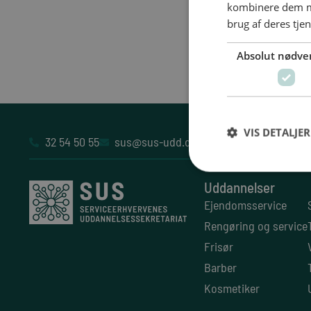
kombinere dem me
brug af deres tje
Absolut nødve
VIS DETALJER
32 54 50 55
sus@sus-udd.dk
Vesterbrogade 6D, 4
Uddannelser
Ejendomsservice
Rengøring og service
Frisør
Barber
Kosmetiker