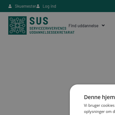
Skuemester
Log ind
Find uddannelse
Denne hjem
Vi bruger cookies 
oplysninger om d