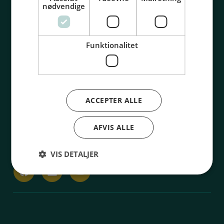
nødvendige
Rengøring og service
Om SUS
Frisør
Blanketter
Barber
Bibliotek
Funktionalitet
Kosmetiker
FAQ
Sikkerhedsvagt
Tandtekniker
ACCEPTER ALLE
Vaskeriindustri
Teltmontage
AFVIS ALLE
Urmager
Copyright © 2026
VIS DETALJER