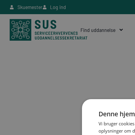
Skuemester
Log ind
Find uddannelse
Denne hjem
Vi bruger cookies 
oplysninger om d