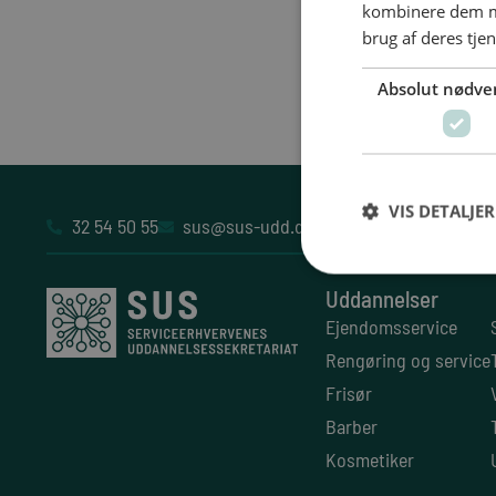
kombinere dem me
brug af deres tje
Absolut nødve
VIS DETALJER
32 54 50 55
sus@sus-udd.dk
Vesterbrogade 6D, 4
Uddannelser
Ejendomsservice
Rengøring og service
Frisør
Barber
Kosmetiker