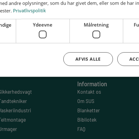
d andre oplysninger, som du har givet dem, eller som de har in
nester.
Privatlivspolitik
ndige
Ydeevne
Målretning
Fu
AFVIS ALLE
ACC
. 1620 København V
CVR: 13 79 72 85
Information
Sikkerhedsvagt
Kontakt os
Tandtekniker
Om SUS
Vaskeriindustri
Blanketter
Teltmontage
Bibliotek
Urmager
FAQ