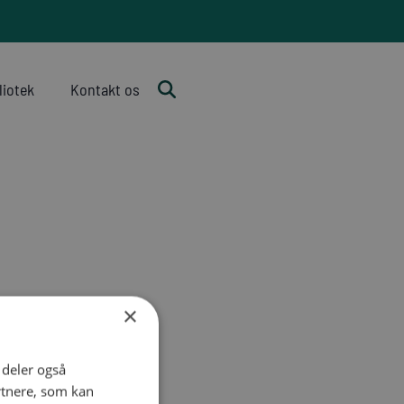
liotek
Kontakt os
×
i deler også
rtnere, som kan