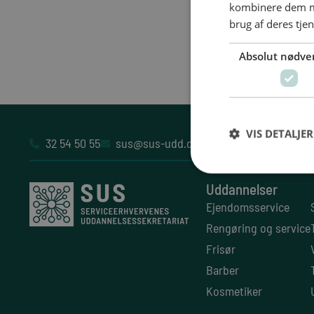
kombinere dem me
brug af deres tje
Absolut nødve
VIS DETALJER
32 54 50 55
sus@sus-udd.dk
Vesterbrogade 6D, 4
Uddannelser
Ejendomsservice
Rengøring og service
Frisør
Barber
Kosmetiker