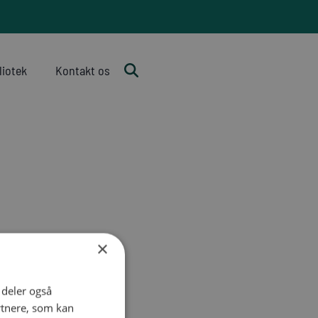
liotek
Kontakt os
×
i deler også
rtnere, som kan