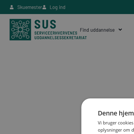
Skuemester
Log ind
Find uddannelse
Denne hjem
Vi bruger cookies 
oplysninger om d