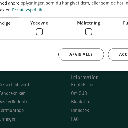
d andre oplysninger, som du har givet dem, eller som de har in
nester.
Privatlivspolitik
ndige
Ydeevne
Målretning
Fu
AFVIS ALLE
ACC
. 1620 København V
CVR: 13 79 72 85
Information
Sikkerhedsvagt
Kontakt os
Tandtekniker
Om SUS
Vaskeriindustri
Blanketter
Teltmontage
Bibliotek
Urmager
FAQ