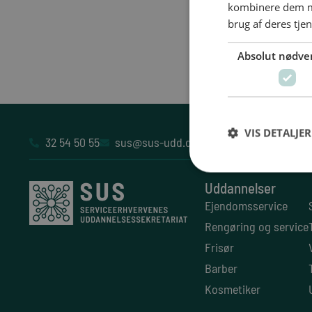
kombinere dem me
brug af deres tje
Absolut nødve
VIS DETALJER
32 54 50 55
sus@sus-udd.dk
Vesterbrogade 6D, 4
Uddannelser
Ejendomsservice
Rengøring og service
Frisør
Barber
Kosmetiker