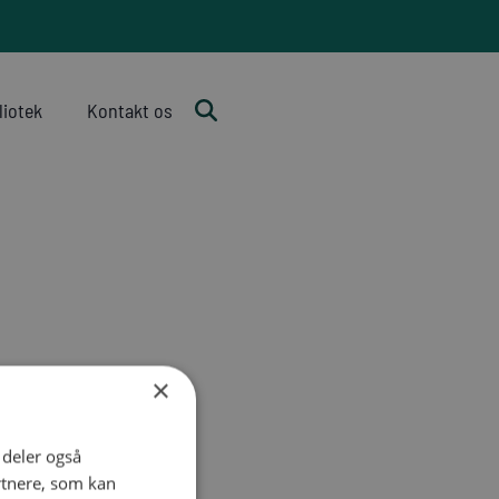
liotek
Kontakt os
×
i deler også
rtnere, som kan