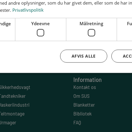
d andre oplysninger, som du har givet dem, eller som de har in
nester.
Privatlivspolitik
ndige
Ydeevne
Målretning
Fu
AFVIS ALLE
ACC
. 1620 København V
CVR: 13 79 72 85
Information
Sikkerhedsvagt
Kontakt os
Tandtekniker
Om SUS
Vaskeriindustri
Blanketter
Teltmontage
Bibliotek
Urmager
FAQ