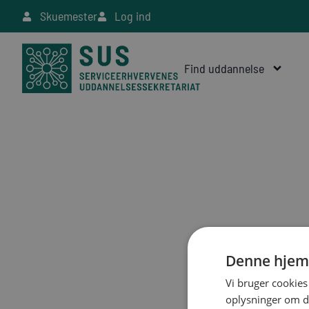
Skuemester
Log ind
Find uddannelse
Denne hjem
Vi bruger cookies 
oplysninger om d