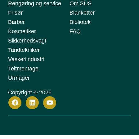
nødvendige
Rengøring og service
Om SUS
Frisør
Blanketter
Barber
Bibliotek
Funktionalitet
Kosmetiker
FAQ
Sikkerhedsvagt
Tandtekniker
ACCEPTER ALLE
Vaskeriindustri
Teltmontage
AFVIS ALLE
Urmager
VIS DETALJER
Copyright © 2026